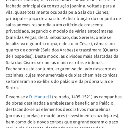
fachada principal da construção joanina, voltada para a
vila, quase totalmente ocupada pela Sala dos Cisnes,
principal espaço de aparato. A distribuição do conjunto de
salas anexas respondia a um critério de crescente
privacidade, segundo o modelo de várias antecâmaras
(Sala das Pegas, de D. Sebastião, das Sereias, onde se
localizava o guarda-roupa, e de Júlio César), câmara ou
quarto de dormir (Sala dos Árabes) e trascâmara (Quarto
de Hóspedes). Deste modo, as divisões mais afastadas da
Sala dos Cisnes seriam as mais restritas e íntimas.
Fechando este conjunto, erguem-se do lado nascente as
cozinhas, cujas monumentais e duplas chaminés cónicas
se tornaram no ex-líbris do palácio e da própria vila de
Sintra.
Devem-se a
D. Manuel I
(reinado, 1495-1521) as campanhas
de obras destinadas a embelezar e beneficiar o Palácio,
destacando-se os elementos decorativos manuelinos
(portas e janelas) e mudéjares (revestimentos azulejares),
bem como dois novos corpos que engrandeceram o paço