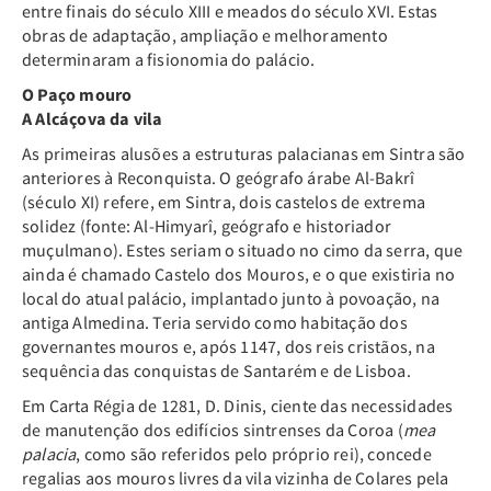
entre finais do século XIII e meados do século XVI. Estas
obras de adaptação, ampliação e melhoramento
determinaram a fisionomia do palácio.
O Paço mouro
A Alcáçova da vila
As primeiras alusões a estruturas palacianas em Sintra são
anteriores à Reconquista. O geógrafo árabe Al-Bakrî
(século XI) refere, em Sintra, dois castelos de extrema
solidez (fonte: Al-Himyarî, geógrafo e historiador
muçulmano). Estes seriam o situado no cimo da serra, que
ainda é chamado Castelo dos Mouros, e o que existiria no
local do atual palácio, implantado junto à povoação, na
antiga Almedina. Teria servido como habitação dos
governantes mouros e, após 1147, dos reis cristãos, na
sequência das conquistas de Santarém e de Lisboa.
Em Carta Régia de 1281, D. Dinis, ciente das necessidades
de manutenção dos edifícios sintrenses da Coroa (
mea
palacia
, como são referidos pelo próprio rei), concede
regalias aos mouros livres da vila vizinha de Colares pela