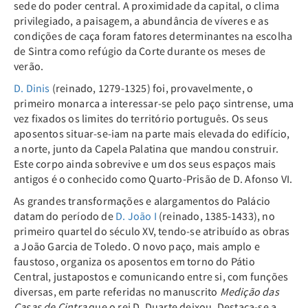
sede do poder central. A proximidade da capital, o clima
privilegiado, a paisagem, a abundância de víveres e as
condições de caça foram fatores determinantes na escolha
de Sintra como refúgio da Corte durante os meses de
verão.
D. Dinis
(reinado, 1279-1325) foi, provavelmente, o
primeiro monarca a interessar-se pelo paço sintrense, uma
vez fixados os limites do território português. Os seus
aposentos situar-se-iam na parte mais elevada do edifício,
a norte, junto da Capela Palatina que mandou construir.
Este corpo ainda sobrevive e um dos seus espaços mais
antigos é o conhecido como Quarto-Prisão de D. Afonso VI.
As grandes transformações e alargamentos do Palácio
datam do período de
D. João I
(reinado, 1385-1433), no
primeiro quartel do século XV, tendo-se atribuído as obras
a João Garcia de Toledo. O novo paço, mais amplo e
faustoso, organiza os aposentos em torno do Pátio
Central, justapostos e comunicando entre si, com funções
diversas, em parte referidas no manuscrito
Medição das
Casas de Cintra
que o rei D. Duarte deixou. Destaca-se a