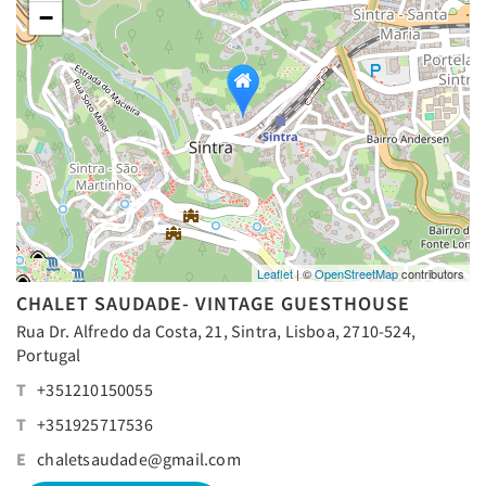
−
Leaflet
| ©
OpenStreetMap
contributors
CHALET SAUDADE- VINTAGE GUESTHOUSE
Rua Dr. Alfredo da Costa, 21, Sintra, Lisboa, 2710-524,
Portugal
T
+351210150055
T
+351925717536
E
chaletsaudade@gmail.com